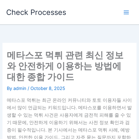
Skip
Check Processes
to
content
메타스포 먹튀 관련 최신 정보
와 안전하게 이용하는 방법에
대한 종합 가이드
By
admin
/
October 8, 2025
메타스포 먹튀는 최근 온라인 커뮤니티와 토토 이용자들 사이
에서 많이 언급되는 키워드입니다. 메타스포를 이용하면서 발
생할 수 있는 먹튀 사건은 사용자에게 금전적 피해를 줄 수 있
기 때문에, 안전하게 이용하기 위해서는 사전 정보 확인과 검
증이 필수적입니다. 본 기사에서는 메타스포 먹튀 사례, 예방
방법, 안전한 이용 가이드, 그리고 자주 묻는 질문까지 포함하