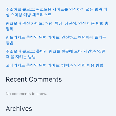
주소허브 블로그: 링크모음 사이트를 안전하게 쓰는 법과 피
싱·스미싱 예방 체크리스트
링크모아 완전 가이드: 개념, 특징, 장단점, 안전 이용 방법 총
정리
랜드카지노 추천인 완벽 가이드: 안전하고 현명하게 즐기는
방법
주소모아 블로그: 흩어진 링크를 한곳에 모아 ‘시간’과 ‘집중
력’을 지키는 방법
고니카지노 추천인 완벽 가이드: 혜택과 안전한 이용 방법
Recent Comments
No comments to show.
Archives