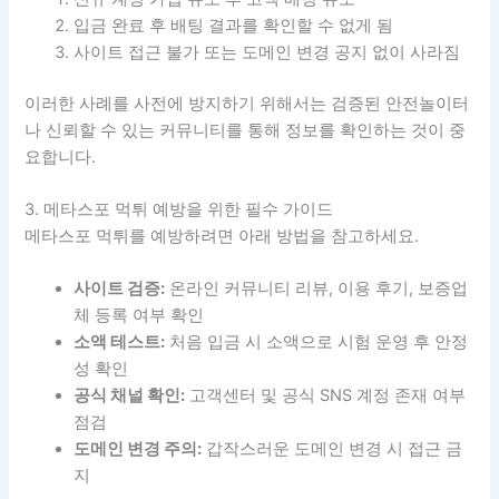
입금 완료 후 배팅 결과를 확인할 수 없게 됨
사이트 접근 불가 또는 도메인 변경 공지 없이 사라짐
이러한 사례를 사전에 방지하기 위해서는 검증된 안전놀이터
나 신뢰할 수 있는 커뮤니티를 통해 정보를 확인하는 것이 중
요합니다.
3. 메타스포 먹튀 예방을 위한 필수 가이드
메타스포 먹튀를 예방하려면 아래 방법을 참고하세요.
사이트 검증:
온라인 커뮤니티 리뷰, 이용 후기, 보증업
체 등록 여부 확인
소액 테스트:
처음 입금 시 소액으로 시험 운영 후 안정
성 확인
공식 채널 확인:
고객센터 및 공식 SNS 계정 존재 여부
점검
도메인 변경 주의:
갑작스러운 도메인 변경 시 접근 금
지