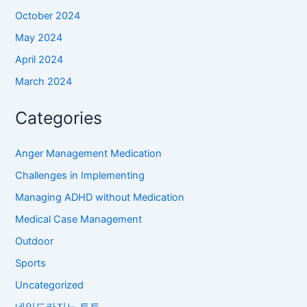
October 2024
May 2024
April 2024
March 2024
Categories
Anger Management Medication
Challenges in Implementing
Managing ADHD without Medication
Medical Case Management
Outdoor
Sports
Uncategorized
네임드카지노 토토