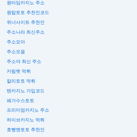
원타임카지노 주소
원탑토토 추천인코드
위너사이트 추천인
주소나라 최신주소
주소모아
주소모음
주소야 최신 주소
카림벳 먹튀
칼리토토 먹튀
텐카지노 가입코드
페가수스토토
프리미엄카지노 주소
하이브카지노 먹튀
호빵맨토토 추천인