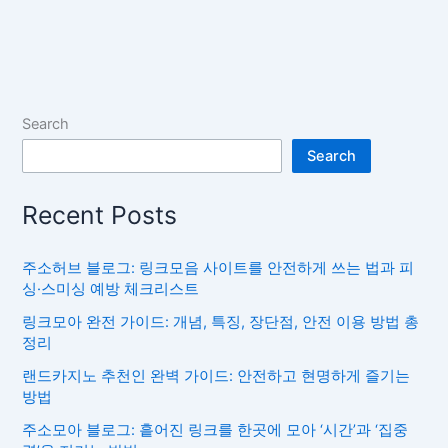
Search
Search
Recent Posts
주소허브 블로그: 링크모음 사이트를 안전하게 쓰는 법과 피
싱·스미싱 예방 체크리스트
링크모아 완전 가이드: 개념, 특징, 장단점, 안전 이용 방법 총
정리
랜드카지노 추천인 완벽 가이드: 안전하고 현명하게 즐기는
방법
주소모아 블로그: 흩어진 링크를 한곳에 모아 ‘시간’과 ‘집중