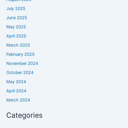
July 2025
June 2025
May 2025
April 2025
March 2025
February 2025
November 2024
October 2024
May 2024
April 2024
March 2024
Categories