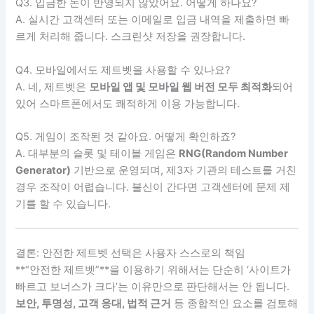
Q3. 입금한 돈이 반영되지 않았어요. 어떻게 하나요?
A. 실시간 고객센터 또는 이메일로 입금 내역을 제출하면 빠
르게 처리해 줍니다. 스크린샷 저장을 권장합니다.
Q4. 모바일에서도 제트벳을 사용할 수 있나요?
A. 네, 제트벳은
모바일 앱 및 모바일 웹 버전 모두 최적화
되어
있어 스마트폰에서도 쾌적하게 이용 가능합니다.
Q5. 게임이 조작된 것 같아요. 어떻게 확인하죠?
A. 대부분의 슬롯 및 테이블 게임은
RNG(Random Number
Generator)
기반으로 운영되며, 제3자 기관의 테스트를 거친
경우 조작이 어렵습니다. 불신이 간다면 고객센터에 문제 제
기를 할 수 있습니다.
결론: 안전한 제트벳 선택은 사용자 스스로의 책임
**“안전한 제트벳”**을 이용하기 위해서는 단순히 ‘사이트가
빠르고 보너스가 크다’는 이유만으로 판단해서는 안 됩니다.
보안, 투명성, 고객 응대, 법적 근거
등 종합적인 요소를 검토해