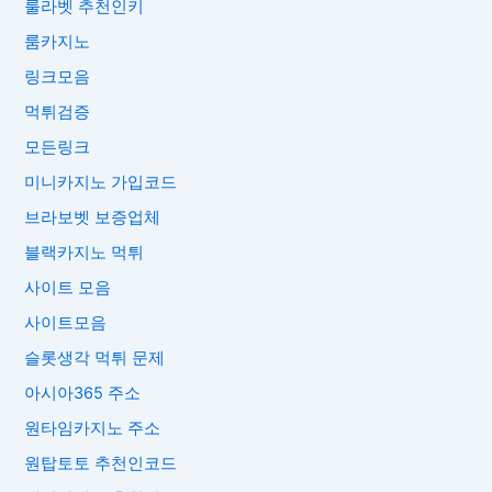
룰라벳 추천인키
룸카지노
링크모음
먹튀검증
모든링크
미니카지노 가입코드
브라보벳 보증업체
블랙카지노 먹튀
사이트 모음
사이트모음
슬롯생각 먹튀 문제
아시아365 주소
원타임카지노 주소
원탑토토 추천인코드