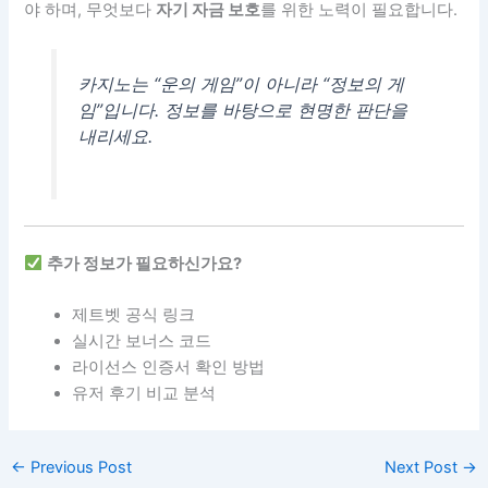
야 하며, 무엇보다
자기 자금 보호
를 위한 노력이 필요합니다.
카지노는 “운의 게임”이 아니라 “정보의 게
임”입니다. 정보를 바탕으로 현명한 판단을
내리세요.
추가 정보가 필요하신가요?
제트벳 공식 링크
실시간 보너스 코드
라이선스 인증서 확인 방법
유저 후기 비교 분석
←
Previous Post
Next Post
→