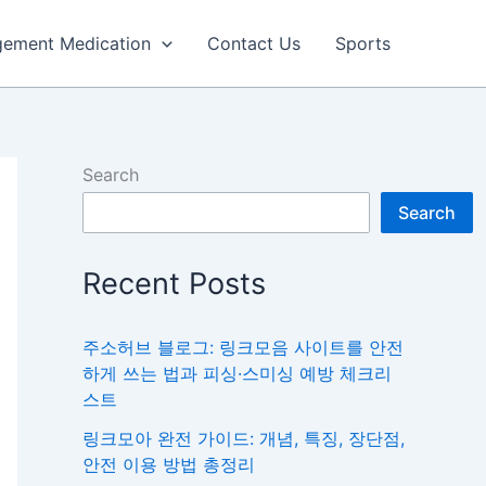
ement Medication
Contact Us
Sports
Search
Search
Recent Posts
주소허브 블로그: 링크모음 사이트를 안전
하게 쓰는 법과 피싱·스미싱 예방 체크리
스트
링크모아 완전 가이드: 개념, 특징, 장단점,
안전 이용 방법 총정리