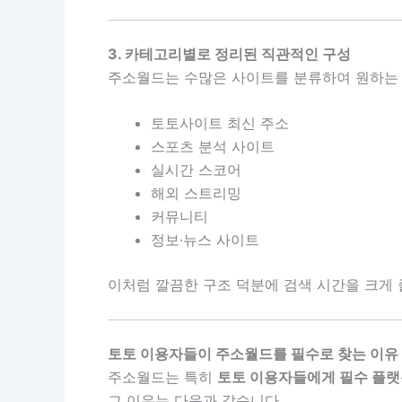
3. 카테고리별로 정리된 직관적인 구성
주소월드는 수많은 사이트를 분류하여 원하는 
토토사이트 최신 주소
스포츠 분석 사이트
실시간 스코어
해외 스트리밍
커뮤니티
정보·뉴스 사이트
이처럼 깔끔한 구조 덕분에 검색 시간을 크게 
토토 이용자들이 주소월드를 필수로 찾는 이유
주소월드는 특히
토토 이용자들에게 필수 플
그 이유는 다음과 같습니다.