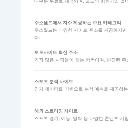
대부분 무료로 제공되며, 별도의 회원가입 없이
주소월드에서 자주 제공하는 주요 카테고리
주소월드는 다양한 사이트 주소를 제공하지만
다.
토토사이트 최신 주소
가장 많은 사람들이 찾는 항목이며, 변경된 주
스포츠 분석 사이트
경기 데이터를 기반으로 분석·예측을 제공하는
해외 스트리밍 사이트
스포츠 경기, 예능, 영화 등 다양한 콘텐츠 