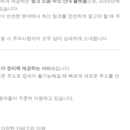
속하게 제공하는
링크 모음·주소 안내 플랫폼
으로, 2025년에
있습니다.
이 빈번한 분야에서 최신 링크를 안전하게 찾고자 할 때 주
 이용 시 주의사항까지 모두 담아 상세하게 소개합니다.
모아 정리해 제공하는 서비스
입니다.
 기존 주소로 접속이 불가능해질 때 빠르게 새로운 주소를 안
사용자들이 꾸준히 이용하고 있습니다.
 다양한 카테고리 지원