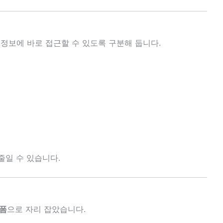
정보에 바로 접근할 수 있도록 구분해 둡니다.
줄일 수 있습니다.
랫폼
으로 자리 잡았습니다.