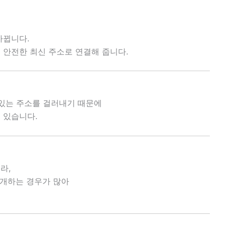
바뀝니다.
 안전한 최신 주소로 연결해 줍니다.
 있는 주소를 걸러내기 때문에
 있습니다.
라,
소개하는 경우가 많아