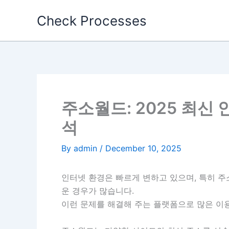
Skip
Check Processes
to
content
주소월드: 2025 최신
석
By
admin
/
December 10, 2025
인터넷 환경은 빠르게 변하고 있으며, 특히 주
운 경우가 많습니다.
이런 문제를 해결해 주는 플랫폼으로 많은 이