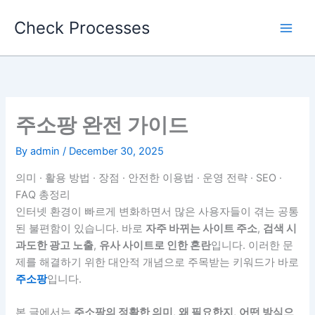
Skip
Check Processes
to
content
주소팡 완전 가이드
By
admin
/
December 30, 2025
의미 · 활용 방법 · 장점 · 안전한 이용법 · 운영 전략 · SEO ·
FAQ 총정리
인터넷 환경이 빠르게 변화하면서 많은 사용자들이 겪는 공통
된 불편함이 있습니다. 바로
자주 바뀌는 사이트 주소
,
검색 시
과도한 광고 노출
,
유사 사이트로 인한 혼란
입니다. 이러한 문
제를 해결하기 위한 대안적 개념으로 주목받는 키워드가 바로
주소팡
입니다.
본 글에서는
주소팡의 정확한 의미
,
왜 필요한지
,
어떤 방식으