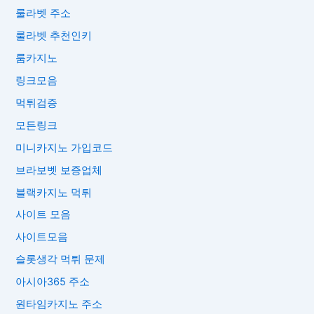
룰라벳 주소
룰라벳 추천인키
룸카지노
링크모음
먹튀검증
모든링크
미니카지노 가입코드
브라보벳 보증업체
블랙카지노 먹튀
사이트 모음
사이트모음
슬롯생각 먹튀 문제
아시아365 주소
원타임카지노 주소