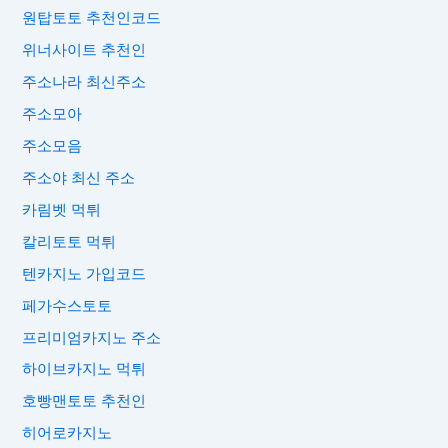
원탑토토 추천인코드
위너사이트 추천인
주소나라 최신주소
주소모아
주소모음
주소야 최신 주소
카림벳 먹튀
칼리토토 먹튀
텐카지노 가입코드
페가수스토토
프리미엄카지노 주소
하이브카지노 먹튀
호빵맨토토 추천인
히어로카지노