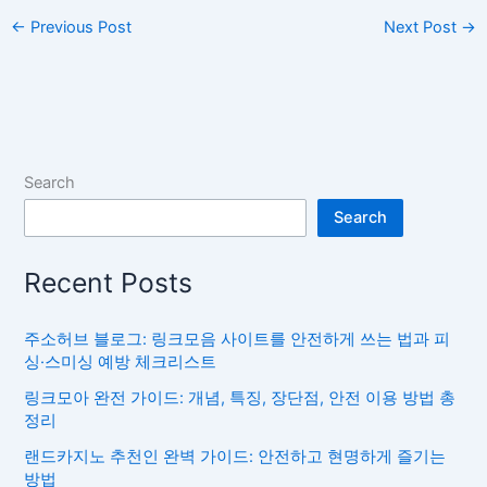
←
Previous Post
Next Post
→
Search
Search
Recent Posts
주소허브 블로그: 링크모음 사이트를 안전하게 쓰는 법과 피
싱·스미싱 예방 체크리스트
링크모아 완전 가이드: 개념, 특징, 장단점, 안전 이용 방법 총
정리
랜드카지노 추천인 완벽 가이드: 안전하고 현명하게 즐기는
방법