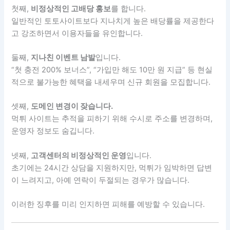
첫째,
비정상적인 고배당 홍보
를 합니다.
일반적인 토토사이트보다 지나치게 높은 배당률을 제공한다
고 강조하면서 이용자들을 유인합니다.
둘째,
지나친 이벤트 남발
입니다.
“첫 충전 200% 보너스”, “가입만 해도 10만 원 지급” 등 현실
적으로 불가능한 혜택을 내세우며 신규 회원을 모집합니다.
셋째,
도메인 변경이 잦습니다.
먹튀 사이트는 추적을 피하기 위해 수시로 주소를 변경하며,
운영자 정보도 숨깁니다.
넷째,
고객센터의 비정상적인 운영
입니다.
초기에는 24시간 상담을 지원하지만, 먹튀가 임박하면 답변
이 느려지고, 아예 연락이 두절되는 경우가 많습니다.
이러한 징후를 미리 인지하면 피해를 예방할 수 있습니다.