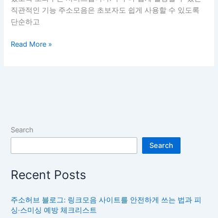
길
직관적인 기능 주소모음은 초보자도 쉽게 사용할 수 있도록
잡
단순하고
이
를
Read More »
한
곳
에
담
다
Search
Search
Recent Posts
주소허브 블로그: 링크모음 사이트를 안전하게 쓰는 법과 피
싱·스미싱 예방 체크리스트